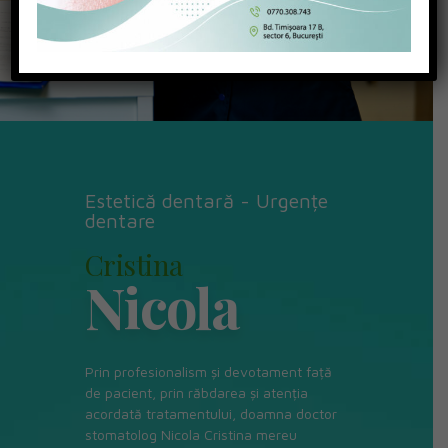
Estetică dentară - Urgențe
dentare
Cristina
Nicola
Prin profesionalism și devotament față
de pacient, prin răbdarea și atenția
acordată tratamentului, doamna doctor
stomatolog Nicola Cristina mereu