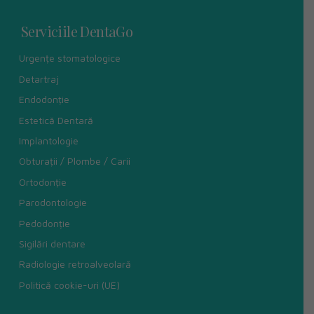
Serviciile DentaGo
Urgențe stomatologice
Detartraj
Endodonție
Estetică Dentară
Implantologie
Obturații / Plombe / Carii
Ortodonție
Parodontologie
Pedodonție
Sigilări dentare
Radiologie retroalveolară
Politică cookie-uri (UE)