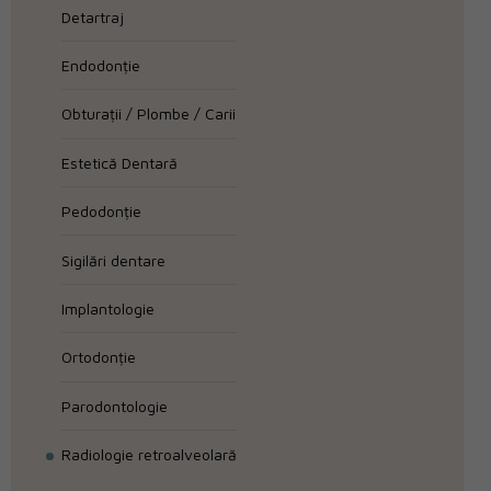
Detartraj
Endodonție
Obturații / Plombe / Carii
Estetică Dentară
Pedodonție
Sigilări dentare
Implantologie
Ortodonție
Parodontologie
Radiologie retroalveolară