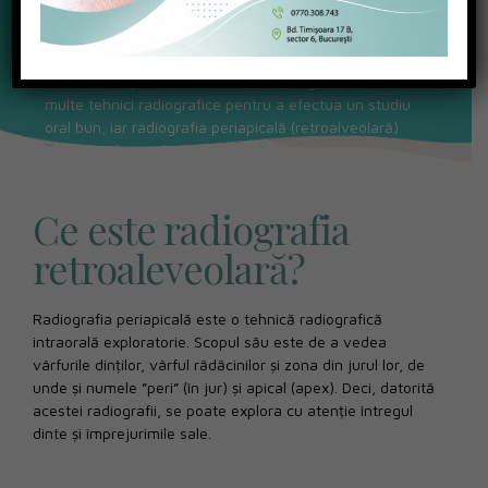
Majoritatea lucrurilor care se întâmplă în corpul nostru
uman nu pot fi văzute cu ochiul liber. Din acest motiv,
datorită razelor X putem observa ce se întâmplă în
interiorul corpului nostru. În stomatologie există mai
multe tehnici radiografice pentru a efectua un studiu
oral bun, iar radiografia periapicală (retroalveolară)
este una dintre ele.
Ce este radiografia
retroaleveolară?
Radiografia periapicală este o tehnică radiografică
intraorală exploratorie. Scopul său este de a vedea
vârfurile dinților, vârful rădăcinilor și zona din jurul lor, de
unde și numele ”peri” (în jur) și apical (apex). Deci, datorită
acestei radiografii, se poate explora cu atenție întregul
dinte și împrejurimile sale.