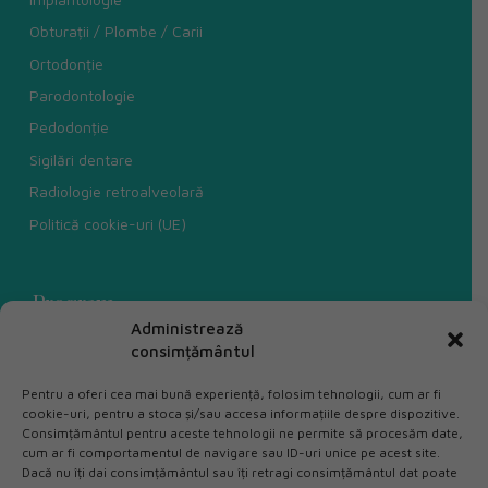
Obturații / Plombe / Carii
Ortodonție
Parodontologie
Pedodonție
Sigilări dentare
Radiologie retroalveolară
Politică cookie-uri (UE)
Program
Administrează
Luni
09:00 - 21:00
consimțământul
Marți
09:00 - 21:00
Pentru a oferi cea mai bună experiență, folosim tehnologii, cum ar fi
Miercuri
09:00 - 21:00
cookie-uri, pentru a stoca și/sau accesa informațiile despre dispozitive.
Consimțământul pentru aceste tehnologii ne permite să procesăm date,
Joi
09:00 - 21:00
cum ar fi comportamentul de navigare sau ID-uri unice pe acest site.
Vineri
09:00 - 21:00
Dacă nu îți dai consimțământul sau îți retragi consimțământul dat poate