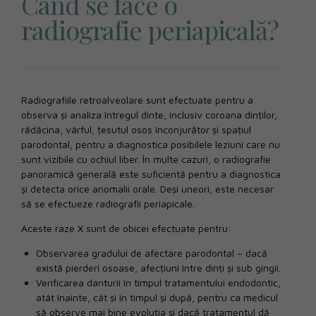
Când se face o
radiografie periapicală?
Radiografiile retroalveolare sunt efectuate pentru a
observa și analiza întregul dinte, inclusiv coroana dinților,
rădăcina, vârful, țesutul osos înconjurător și spațiul
parodontal, pentru a diagnostica posibilele leziuni care nu
sunt vizibile cu ochiul liber. În multe cazuri, o radiografie
panoramică generală este suficientă pentru a diagnostica
și detecta orice anomalii orale. Deși uneori, este necesar
să se efectueze radiografii periapicale.
Aceste raze X sunt de obicei efectuate pentru:
Observarea gradului de afectare parodontal – dacă
există pierderi osoase, afecțiuni între dinți și sub gingii.
Verificarea danturii în timpul tratamentului endodontic,
atât înainte, cât și în timpul și după, pentru ca medicul
să observe mai bine evoluția și dacă tratamentul dă