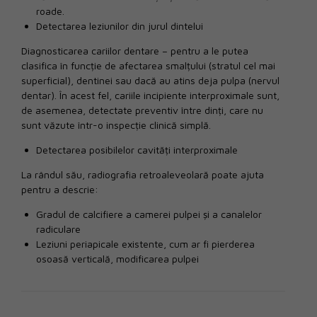
roade.
Detectarea leziunilor din jurul dintelui
Diagnosticarea cariilor dentare – pentru a le putea
clasifica în funcție de afectarea smalțului (stratul cel mai
superficial), dentinei sau dacă au atins deja pulpa (nervul
dentar). În acest fel, cariile incipiente interproximale sunt,
de asemenea, detectate preventiv între dinți, care nu
sunt văzute într-o inspecție clinică simplă.
Detectarea posibilelor cavități interproximale
La rândul său, radiografia retroaleveolară poate ajuta
pentru a descrie:
Gradul de calcifiere a camerei pulpei și a canalelor
radiculare
Leziuni periapicale existente, cum ar fi pierderea
osoasă verticală, modificarea pulpei