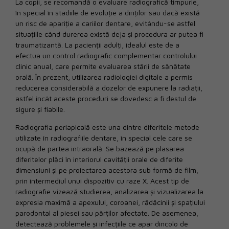
La copii, se recomandă o evaluare radiografică timpurie,
în special în stadiile de evoluție a dinților sau dacă există
un risc de apariție a cariilor dentare, evitându-se astfel
situațiile când durerea există deja și procedura ar putea fi
traumatizantă. La pacienții adulți, idealul este de a
efectua un control radiografic complementar controlului
clinic anual, care permite evaluarea stării de sănătate
orală. În prezent, utilizarea radiologiei digitale a permis
reducerea considerabilă a dozelor de expunere la radiații,
astfel încât aceste proceduri se dovedesc a fi destul de
sigure și fiabile.
Radiografia periapicală este una dintre diferitele metode
utilizate în radiografiile dentare, în special cele care se
ocupă de partea intraorală. Se bazează pe plasarea
diferitelor plăci în interiorul cavității orale de diferite
dimensiuni și pe proiectarea acestora sub formă de film,
prin intermediul unui dispozitiv cu raze X. Acest tip de
radiografie vizează studierea, analizarea și vizualizarea la
expresia maximă a apexului, coroanei, rădăcinii și spațiului
parodontal al piesei sau părților afectate. De asemenea,
detectează problemele și infecțiile ce apar dincolo de