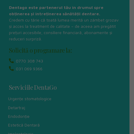
Dentago este partenerul tău în drumul spre
obținerea și întreținerea sănătății dentare.
Credem cu tărie că toată lumea merită un zâmbet grozav
și acces la treatment de calitate – de aceea am pregătit
prețuri accesibile, consiliere financiară, abonamente și
reduceri surpriză.
Solicită o programare la:
0770 308 743
031 069 9366
Serviciile DentaGo
Urgențe stomatologice
Detartraj
Endodonție
Estetică Dentară
Implantologie