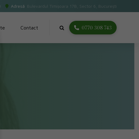
0
Adresă
Bulevardul Timișoara 17B, Sector 6, București
0770 308 743
te
Contact