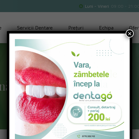
Luni - Vineri
09:00 - 21:0
e
Servicii Dentare
Prețuri
Echipa
Ofer
×
nătatea orală