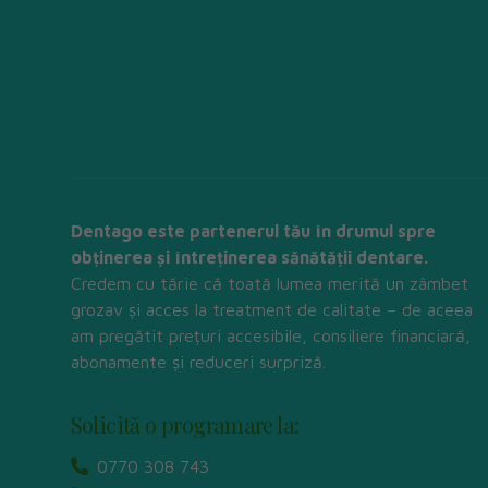
Dentago este partenerul tău în drumul spre
obținerea și întreținerea sănătății dentare.
Credem cu tărie că toată lumea merită un zâmbet
grozav și acces la treatment de calitate – de aceea
am pregătit prețuri accesibile, consiliere financiară,
abonamente și reduceri surpriză.
Solicită o programare la:
0770 308 743