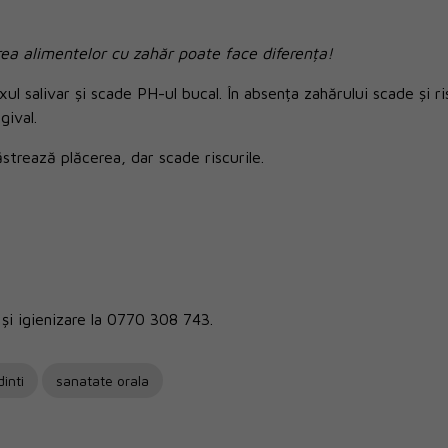
rea alimentelor cu zahăr poate face diferența!
xul salivar și scade PH-ul bucal. În absența zahărului scade și ris
gival.
strează plăcerea, dar scade riscurile.
și igienizare la 0770 308 743.
inti
sanatate orala