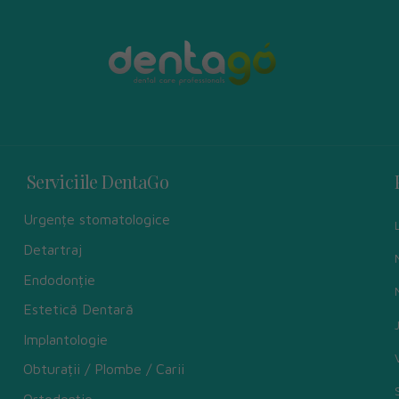
Serviciile DentaGo
Urgențe stomatologice
Detartraj
Endodonție
Estetică Dentară
Implantologie
Obturații / Plombe / Carii