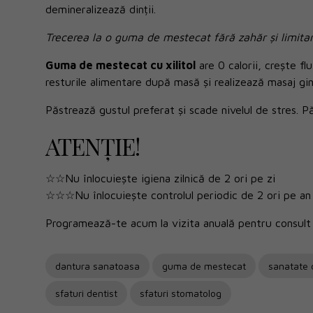
demineralizează dinții.
Trecerea la o guma de mestecat fără zahăr și limita
Guma de mestecat cu xilitol
are 0 calorii, crește flu
resturile alimentare după masă și realizează masaj gin
Păstrează gustul preferat și scade nivelul de stres. Pă
ATENȚIE!
☆☆Nu înlocuiește igiena zilnică de 2 ori pe zi
☆☆☆Nu înlocuiește controlul periodic de 2 ori pe an
Programează-te acum la vizita anuală pentru consult 
dantura sanatoasa
guma de mestecat
sanatate d
sfaturi dentist
sfaturi stomatolog